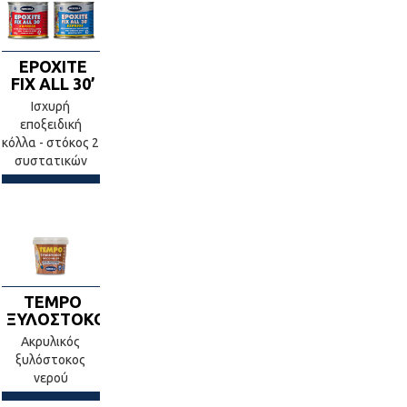
EPOXITE
FIX ALL 30’
Ισχυρή
εποξειδική
κόλλα - στόκος 2
συστατικών
TEMPO
ΞΥΛΟΣΤΟΚΟΣ
Ακρυλικός
ξυλόστοκος
νερού