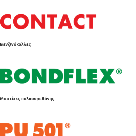
Βενζινόκολλες
Μαστίχες πολυουρεθάνης